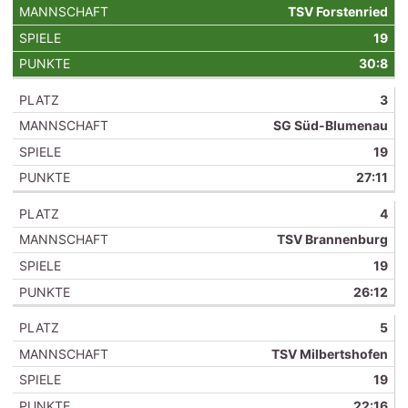
TSV Forstenried
19
30:8
3
SG Süd-Blumenau
19
27:11
4
TSV Brannenburg
19
26:12
5
TSV Milbertshofen
19
22:16