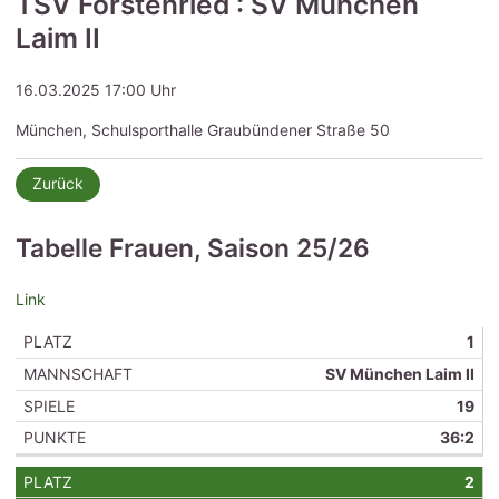
TSV Forstenried : SV München
Laim II
16.03.2025 17:00 Uhr
München, Schulsporthalle Graubündener Straße 50
Zurück
Tabelle Frauen, Saison 25/26
Link
1
+/
PLATZ
MANNSCHAFT
SPIELE
S
U
N
TORE
−
SV München Laim II
19
36:2
2