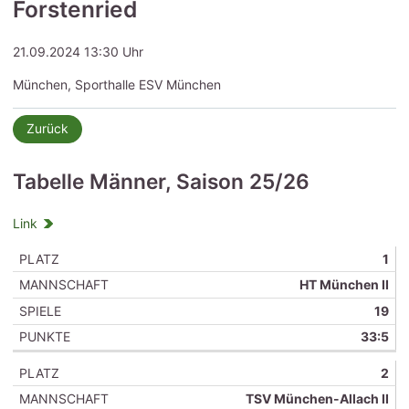
Forstenried
21.09.2024 13:30 Uhr
München, Sporthalle ESV München
Zurück
Tabelle Männer, Saison 25/26
Link
1
+/
PLATZ
MANNSCHAFT
SPIELE
S
U
N
TORE
−
HT München II
19
33:5
2
TSV München-Allach II